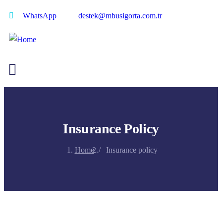
WhatsApp
destek@mbusigorta.com.tr
Insurance Policy
Home
Insurance policy