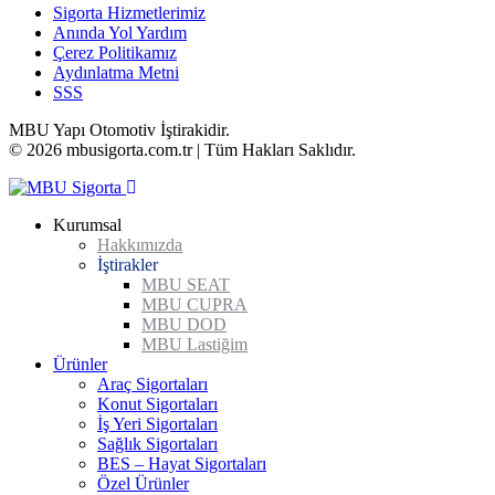
Sigorta Hizmetlerimiz
Anında Yol Yardım
Çerez Politikamız
Aydınlatma Metni
SSS
MBU Yapı Otomotiv İştirakidir.
© 2026 mbusigorta.com.tr | Tüm Hakları Saklıdır.
Kurumsal
Hakkımızda
İştirakler
MBU SEAT
MBU CUPRA
MBU DOD
MBU Lastiğim
Ürünler
Araç Sigortaları
Konut Sigortaları
Trafik Sigortası
İş Yeri Sigortaları
İhtiyari Mali Mesuliyet (İMM) Sigortası
Ev Sigortası
Sağlık Sigortaları
Kasko Sigortası
DASK
İş Yeri Sigortası
BES – Hayat Sigortaları
Hesaplı – Uygun – Dost Kasko Sigortası
Ortak Alan | Site Sigortası
Tamamlayıcı Sağlık Sigortası
Özel Ürünler
Marka Kasko Sigortası
Güneş Enerji Santralleri Sigortası
Seyahat Sağlık Sigortası
Ferdi Kaza Sigortası