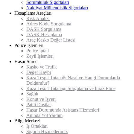
Sorumluluk Sigortaları
Artı Trafik Sigortası
Otel Poliçesi
Yabancı Uyruklular Sağlık Sigortası
Eğitime Devam Sigortası
Patim Güvende Sigortası
Nakliyat Mühendislik Sigortaları
Motosiklet Kasko Sigortası
Kritik Hastalıklar Sigortası
BES Otomatik Katılım
Ticari Siber Koruma Sigortası
Mesleki Sorumluluk Sigortaları
Hesaplama Araçları
Yeşil Kart Sigortası
Özel Sağlık Sigortası
Hayata Devam Sigortası
Bireysel Siber Güvenlik Sigortası
Yönetici Sorumluluk Sigortası
Emtea Sigortası
Risk Analizi
Grup Kurumsal Sağlık Sigortası
Kredili Hayat Sigortası
Cep Telefonu Sigortası
Tıbbi Kötü Uygulamaya İlişkin Zorunlu Mali Soru
Abonman Nakliyat Poliçesi
Adres Kodu Sorgulama
Yurt Dışı Eğitim Sigortası
Yat / Tekne Sigortası
İşveren Sorumluluk Sigortası
Yurtiçi Taşıyıcı Mali Sorumluluk Sigortası
DASK Sorgulama
Bireysel Emeklilik
Devlet Destekli Tarım Sigortası
CMR Poliçesi
DASK Hesaplama
Hayat Sigortaları
Devlet Destekli Alacak Sigortası
Mühendislik Sigortaları
Araç Kasko Değer Listesi
Kefalet Sigortası
Police İşlemleri
Poliçe İptali
Zeyil İşlemleri
Hasar Süreci
Kasko ve Trafik
Değer Kaybı
Kaza Tespit Tutanağı Nasıl ve Hangi Durumlarda
Doldurulur?
Kaza Tespit Tutanağı Sorgulama ve İtiraz Etme
Sağlık
Konut ve İşyeri
Patili Dostlar
Hasar Durumunda Asistans Hizmetleri
Anında Yol Yardım
Bilgi Merkezi
İş Ortakları
Sigorta Hizmetlerimiz