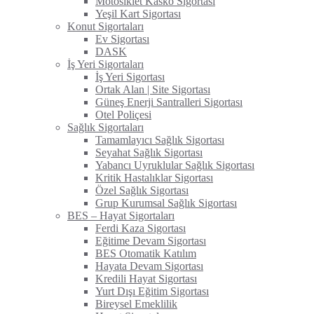
Motosiklet Kasko Sigortası
Yeşil Kart Sigortası
Konut Sigortaları
Ev Sigortası
DASK
İş Yeri Sigortaları
İş Yeri Sigortası
Ortak Alan | Site Sigortası
Güneş Enerji Santralleri Sigortası
Otel Poliçesi
Sağlık Sigortaları
Tamamlayıcı Sağlık Sigortası
Seyahat Sağlık Sigortası
Yabancı Uyruklular Sağlık Sigortası
Kritik Hastalıklar Sigortası
Özel Sağlık Sigortası
Grup Kurumsal Sağlık Sigortası
BES – Hayat Sigortaları
Ferdi Kaza Sigortası
Eğitime Devam Sigortası
BES Otomatik Katılım
Hayata Devam Sigortası
Kredili Hayat Sigortası
Yurt Dışı Eğitim Sigortası
Bireysel Emeklilik