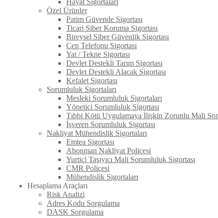
Hayat Sigortaları
Özel Ürünler
Patim Güvende Sigortası
Ticari Siber Koruma Sigortası
Bireysel Siber Güvenlik Sigortası
Cep Telefonu Sigortası
Yat / Tekne Sigortası
Devlet Destekli Tarım Sigortası
Devlet Destekli Alacak Sigortası
Kefalet Sigortası
Sorumluluk Sigortaları
Mesleki Sorumluluk Sigortaları
Yönetici Sorumluluk Sigortası
Tıbbi Kötü Uygulamaya İlişkin Zorunlu Mali Sor
İşveren Sorumluluk Sigortası
Nakliyat Mühendislik Sigortaları
Emtea Sigortası
Abonman Nakliyat Poliçesi
Yurtiçi Taşıyıcı Mali Sorumluluk Sigortası
CMR Poliçesi
Mühendislik Sigortaları
Hesaplama Araçları
Risk Analizi
Adres Kodu Sorgulama
DASK Sorgulama