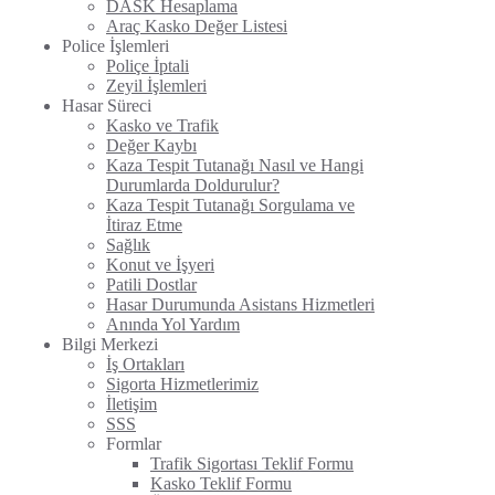
DASK Hesaplama
Araç Kasko Değer Listesi
Police İşlemleri
Poliçe İptali
Zeyil İşlemleri
Hasar Süreci
Kasko ve Trafik
Değer Kaybı
Kaza Tespit Tutanağı Nasıl ve Hangi
Durumlarda Doldurulur?
Kaza Tespit Tutanağı Sorgulama ve
İtiraz Etme
Sağlık
Konut ve İşyeri
Patili Dostlar
Hasar Durumunda Asistans Hizmetleri
Anında Yol Yardım
Bilgi Merkezi
İş Ortakları
Sigorta Hizmetlerimiz
İletişim
SSS
Formlar
Trafik Sigortası Teklif Formu
Kasko Teklif Formu