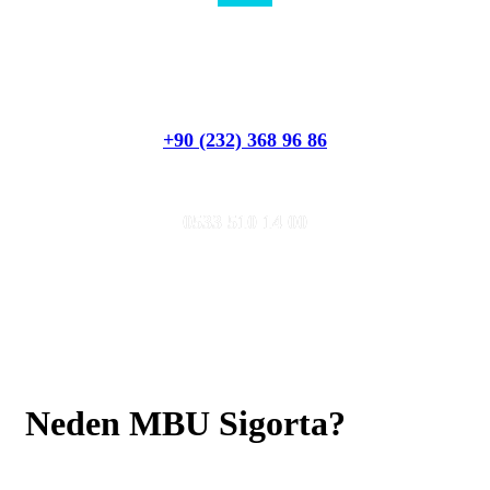
Hızlı Teklif Al
Müşteri Hizmetleri
+90 (232) 368 96 86
WhatsApp
0533 510 14 00
Neden MBU Sigorta?