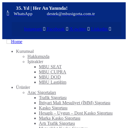
35. Yıl | Her An Yanında!
WhatsApp
destek@mbusigorta.com.tr
Instagram
Facebook
X-twitter
Linkedin
Kurumsal
Hakkımızda
İştirakler
MBU SEAT
MBU CUPRA
MBU DOD
MBU Lastiğim
Ürünler
Araç Sigortaları
Trafik Sigortası
İhtiyari Mali Mesuliyet (İMM) Sigortası
Kasko Sigortası
Hesaplı – Uygun – Dost Kasko Sigortası
Marka Kasko Sigortası
Artı Trafik Sigortası