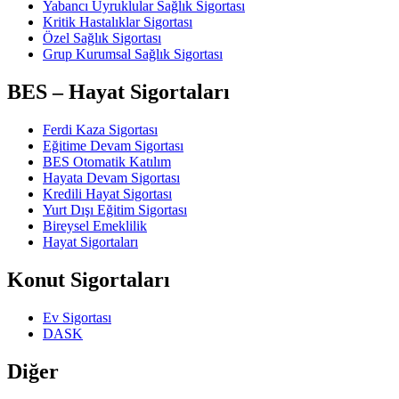
Yabancı Uyruklular Sağlık Sigortası
Kritik Hastalıklar Sigortası
Özel Sağlık Sigortası
Grup Kurumsal Sağlık Sigortası
BES – Hayat Sigortaları
Ferdi Kaza Sigortası
Eğitime Devam Sigortası
BES Otomatik Katılım
Hayata Devam Sigortası
Kredili Hayat Sigortası
Yurt Dışı Eğitim Sigortası
Bireysel Emeklilik
Hayat Sigortaları
Konut Sigortaları
Ev Sigortası
DASK
Diğer