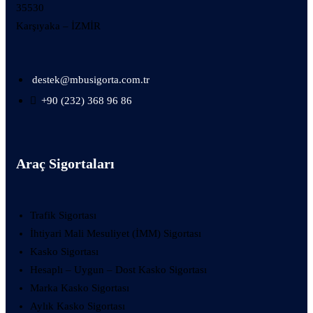
35530
Karşıyaka – İZMİR
destek@mbusigorta.com.tr
+90 (232) 368 96 86
Araç Sigortaları
Trafik Sigortası
İhtiyari Mali Mesuliyet (İMM) Sigortası
Kasko Sigortası
Hesaplı – Uygun – Dost Kasko Sigortası
Marka Kasko Sigortası
Aylık Kasko Sigortası