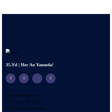
35.Yıl | Her An Yanında!
Donanmacı Mahallesi
1721 Sokak No:16/201
Dr. M. Usmen İş Merkezi