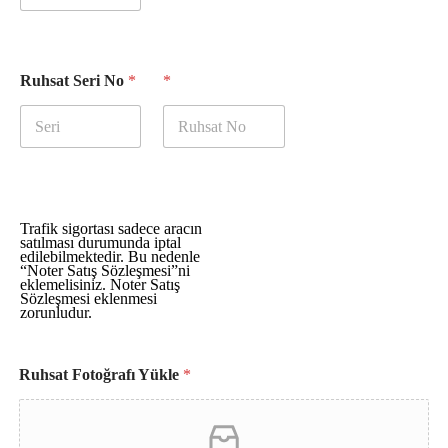
Ruhsat Seri No
*
*
Trafik sigortası sadece aracın
satılması durumunda iptal
edilebilmektedir. Bu nedenle
“Noter Satış Sözleşmesi”ni
eklemelisiniz. Noter Satış
Sözleşmesi eklenmesi
zorunludur.
Y
Ruhsat Fotoğrafı Yükle
*
ü
k
l
e