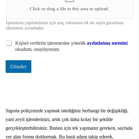
T
a
Click or drag a file to this area to upload.
l
e
İşlemlerin yapılabilmesi için araç ruhsatının ilk iki sayfa görselinin
p
eklenmesi zorunludur
O
Kişisel verilerin işlenmesine yönelik
aydınlatma metnini
n
okudum, onaylıyorum.
a
y
k
Gönder
u
t
u
s
u
*
Sigorta poliçenizde yapmak istediğiniz herhangi bir değişikliği,
yani zeyil işlemlerinizi, artık çok daha kolay bir şekilde
gerçekleştirebilirsiniz. Bunun için tek yapmanız gereken, sayfada
yer alan formu doldurmak. Bu basit adımı takip ederek,