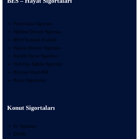
BES – Hayat Sigortaları
Ferdi Kaza Sigortası
Eğitime Devam Sigortası
BES Otomatik Katılım
Hayata Devam Sigortası
Kredili Hayat Sigortası
Yurt Dışı Eğitim Sigortası
Bireysel Emeklilik
Hayat Sigortaları
Konut Sigortaları
Ev Sigortası
DASK